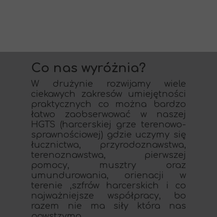
Co nas wyróżnia?
W drużynie rozwijamy wiele
ciekawych zakresów umiejętności
praktycznych co można bardzo
łatwo zaobserwować w naszej
HGTS (harcerskiej grze terenowo-
sprawnościowej) gdzie uczymy się
łucznictwa, przyrodoznawstwa,
terenoznawstwa, pierwszej
pomocy, musztry oraz
umundurowania, orienacji w
terenie ,szfrów harcerskich i co
najważniejsze współpracy, bo
razem nie ma siły która nas
powstzyma.