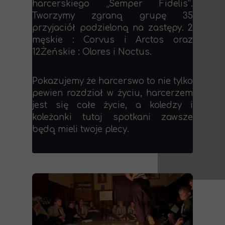
harcerskiego „Semper Fidelis”.
Tworzymy zgraną grupę 35
przyjaciół podzieloną na zastępy. 2
męskie : Corvus i Arctos oraz
12Żeńskie : Olores i Noctus.
Pokazujemy że harcerswo to nie tylko
pewien rozdział w życiu, harcerzem
jest się całe życie, a koledzy i
koleżanki tutaj spotkani zawsze
będą mieli twoje plecy.