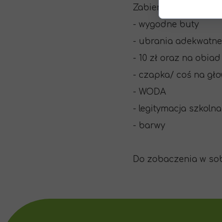
Zabierzcie ze sobą:
- wygodne buty
- ubrania adekwatn
- 10 zł oraz na obiad
- czapka/ coś na gł
- WODA
- legitymacja szkoln
- barwy
Do zobaczenia w so