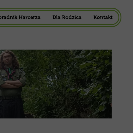
oradnik Harcerza
Dla Rodzica
Kontakt
owa
1,5%
ska
Składka Członkowska
harcerska
Mundur Harcerski
Do Pobrania