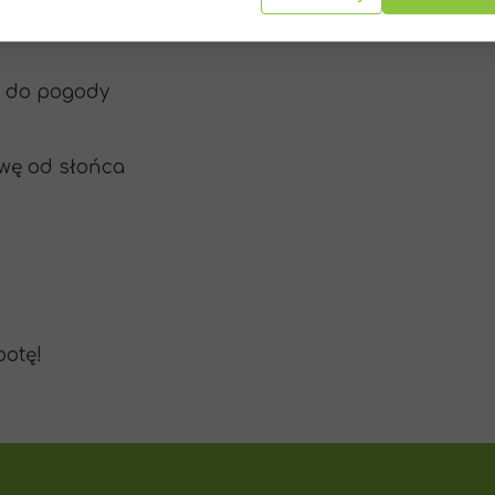
e do pogody
owę od słońca
a
botę!