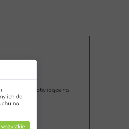
m
 proszę, aby osoby idące na
my ich do
ruchu na
 wszystkie