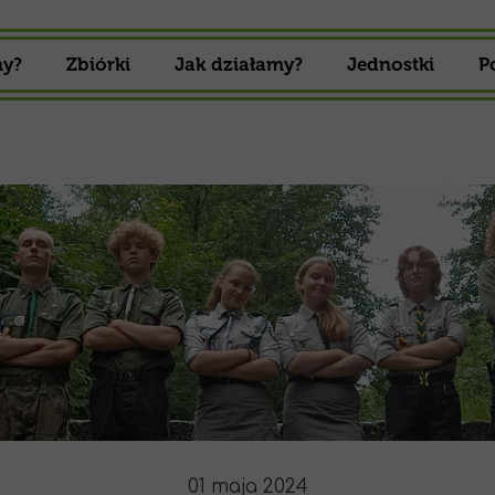
my?
Zbiórki
Jak działamy?
Jednostki
P
Zbiórki 16 Drużyny Harcerskiej
Gromada zuch
Zbiórki 16 Drużyny Starszoharcerskiej
Drużyna Harcer
Drużyna Starszo
01 maja 2024