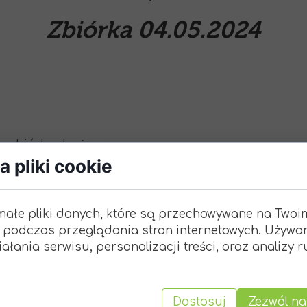
Zbiórka 04.05.2024
- zbiórka drużyny
 pliki cookie
rcerska
- Brak zbiórki
małe pliki danych, które są przechowywane na Twoi
ę na krótkiej wędrówce. Z przyczyn organizacyjnych
 podczas przeglądania stron internetowych. Używa
 w formularzu.
ałania serwisu, personalizacji treści, oraz analizy 
https://forms.office.com/e/5DaTc0PRru
ORCU LOKALNYM
ych ogrodach
Dostosuj
Zezwól na