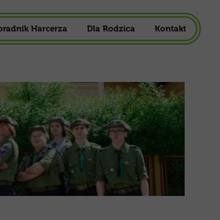
oradnik Harcerza
Dla Rodzica
Kontakt
owa
1,5%
ska
Składka Członkowska
harcerska
Mundur Harcerski
Do Pobrania