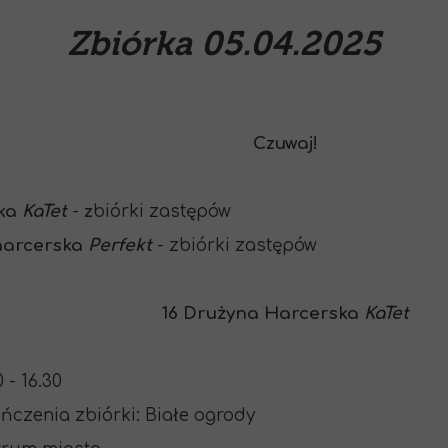
Zbiórka 05.04.2025
Czuwaj!
ska
KaTet
-
z
biórki zastępów
harcerska
Perfekt
- zbiórki zastępów
16 Drużyna Harcerska
KaTet
 - 16.30
ończenia zbiórki: Białe ogrody