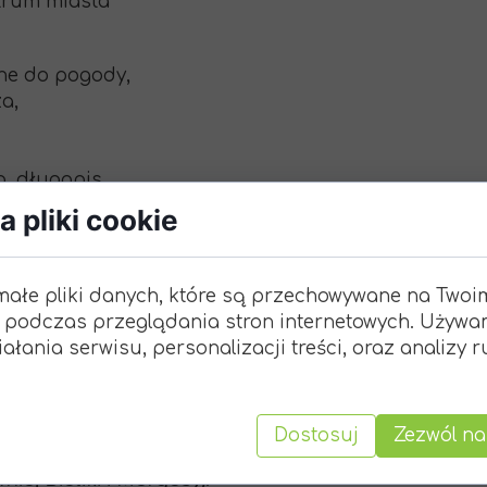
ntrum miasta
ne do pogody,
a,
p. długopis,
ub akrylowe,
 pliki cookie
małe pliki danych, które są przechowywane na Twoi
 podczas przeglądania stron internetowych. Używa
ctos, Falcones i Anates są odwołane.
ałania serwisu, personalizacji treści, oraz analizy 
16 Drużyna Starszoharcerska
PERFEK
Dostosuj
Zezwól na
iej Bieliki i Mergosy)
: