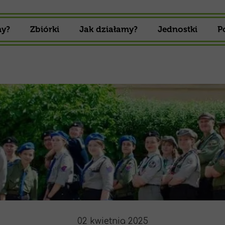
my?
Zbiórki
Jak działamy?
Jednostki
P
Zbiórki 16 Drużyny Harcerskiej
Gromada zuch
Zbiórki 16 Drużyny Starszoharcerskiej
Drużyna Harcer
Drużyna Starszo
02 kwietnia 2025