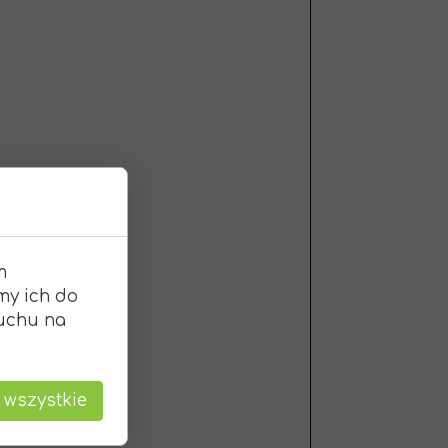
m
my ich do
ruchu na
T
 wszystkie