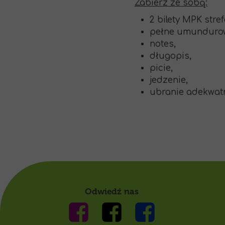
Zabierz ze sobą:
2 bilety MPK stre
pełne umundurowa
notes,
długopis,
picie,
jedzenie,
ubranie adekwat
Odwiedź nas