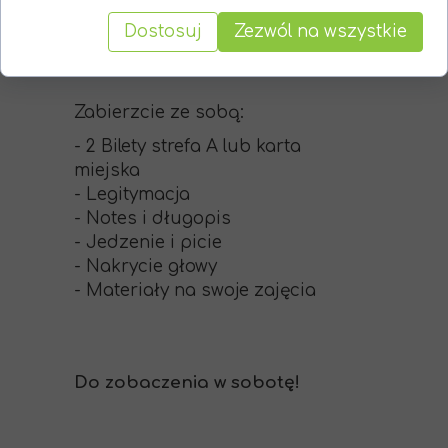
Miejsce zbiórki: Obrzeża
Dostosuj
Zezwól na wszystkie
Rzeszowa
Zabierzcie ze sobą:
- 2 Bilety strefa A lub karta
miejska
- Legitymacja
- Notes i długopis
- Jedzenie i picie
- Nakrycie głowy
- Materiały na swoje zajęcia
Do zobaczenia w sobotę!