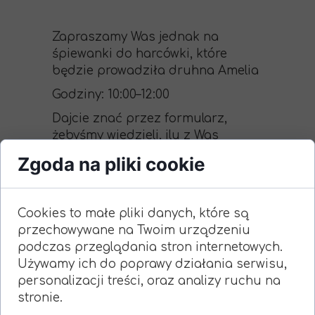
Zapraszamy Was jednak na
śpiewanki do harcówki, które
będzie prowadziła druhna Amelia
Godziny: 10:00–12:00
Dajcie znać przez formularz,
żebyśmy wiedzieli, ilu z Was
możemy się spodziewać
Zgoda na pliki cookie
→
Śpiewanki – Wypełnij formularz
Cookies to małe pliki danych, które są
przechowywane na Twoim urządzeniu
Feniks
:
podczas przeglądania stron internetowych.
Używamy ich do poprawy działania serwisu,
Godziny zbiórki: 08:55 -14:20
personalizacji treści, oraz analizy ruchu na
Startu i zakończenie: Białe
stronie.
Ogrody