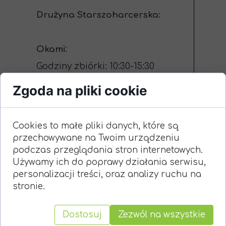
Drużyna Starszoharcerska:
Okami
:
Godziny zbiórki: 10:30-15:30
Miejsce startu i zakończenia
Zgoda na pliki cookie
zbiórki: Białe Ogrody
Cookies to małe pliki danych, które są
Zabierzcie ze sobą:
przechowywane na Twoim urządzeniu
- mundur
podczas przeglądania stron internetowych.
Używamy ich do poprawy działania serwisu,
- instrumenty
personalizacji treści, oraz analizy ruchu na
- coś do jedzenia i picia
stronie.
- ubranie adekwatne do pogody
Dostosuj
Zezwól na wszystkie
- odrobinę dobrego humoru