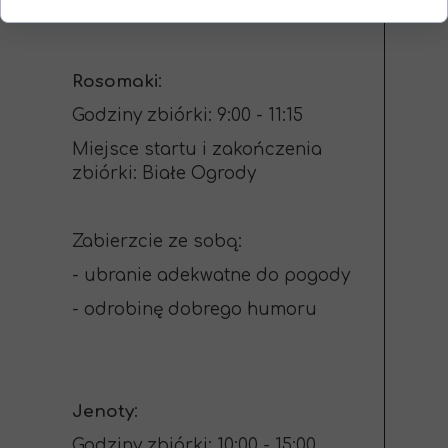
Rosomaki
:
Godziny zbiórki: 9:00 - 11:15
Miejsce startu i zakończenia
zbiórki: Białe Ogrody
Zabierzcie ze sobą:
- ubranie adekwatne do pogody
- odrobinę dobrego humoru
Jenoty
:
Godziny zbiórki: 10:00 - 15:00