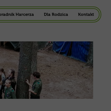
oradnik Harcerza
Dla Rodzica
Kontakt
owa
1,5%
ska
Składka Członkowska
harcerska
Mundur Harcerski
Do Pobrania