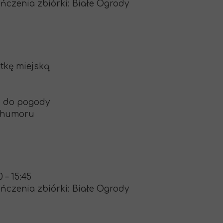
ończenia zbiórki: Białe Ogrody
rtkę miejską
e do pogody
o humoru
0 – 15:45
ończenia zbiórki: Białe Ogrody