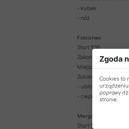
- kubek
- nóż
Falcones
Start 9.30
Zgoda na
Zakończenie 13.20
Miejsce rozpoczęcia 
Zabierzcie ze sobą:
Cookies to 
urządzeniu
- ubrania adekwatn
poprawy dzi
- ciepła herbata
stronie.
Mergos
Start 11.00