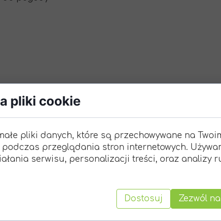
 pliki cookie
i zakończenia: Białe ogrody
małe pliki danych, które są przechowywane na Twoi
 podczas przeglądania stron internetowych. Używa
e do pogody
ałania serwisu, personalizacji treści, oraz analizy 
Dostosuj
Zezwól na