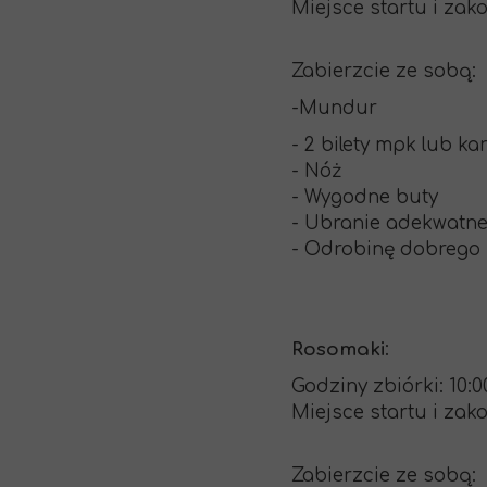
Miejsce startu i zak
Zabierzcie ze sobą:
-Mundur
- 2 bilety mpk lub ka
- Nóż
- Wygodne buty
- Ubranie adekwatn
- Odrobinę dobreg
Rosomaki
:
Godziny zbiórki: 10:0
Miejsce startu i zak
Zabierzcie ze sobą: