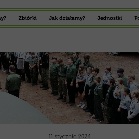
my?
Zbiórki
Jak działamy?
Jednostki
P
Zbiórki 16 Drużyny Harcerskiej
Gromada zuch
Zbiórki 16 Drużyny Starszoharcerskiej
Drużyna Harcer
Drużyna Starszo
11 stycznia 2024