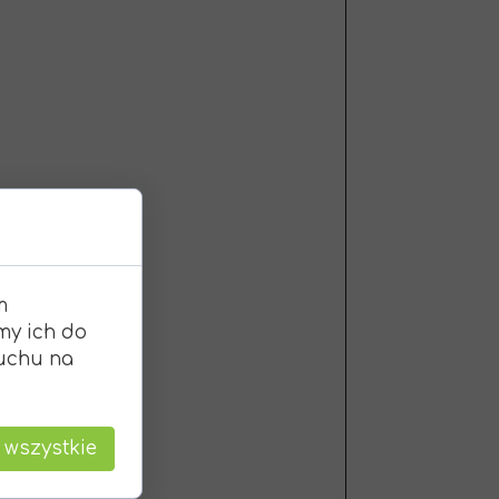
m
my ich do
ruchu na
 wszystkie