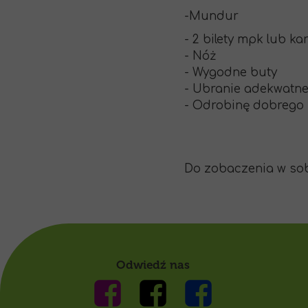
-Mundur
- 2 bilety mpk lub ka
- Nóż
- Wygodne buty
- Ubranie adekwatn
- Odrobinę dobreg
Do zobaczenia w so
Odwiedź nas