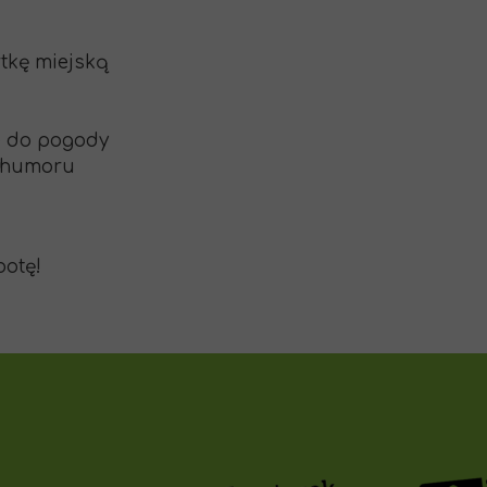
rtkę miejską
e do pogody
o humoru
botę!