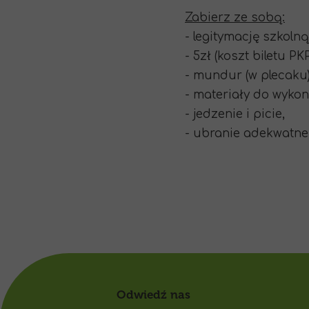
Zabierz ze sobą:
- legitymację szkoln
- 5zł (koszt biletu PKP
- mundur (w plecaku
- materiały do wykon
- jedzenie i picie,
- ubranie adekwatn
Odwiedź nas