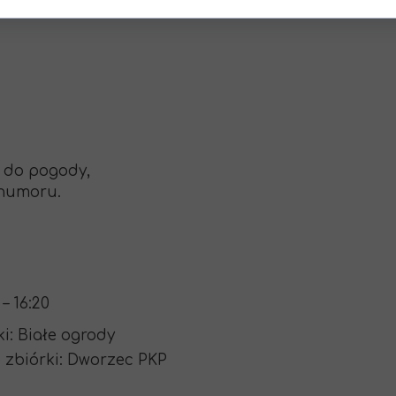
e do pogody,
 humoru.
 – 16:20
ki: Białe ogrody
 zbiórki: Dworzec PKP