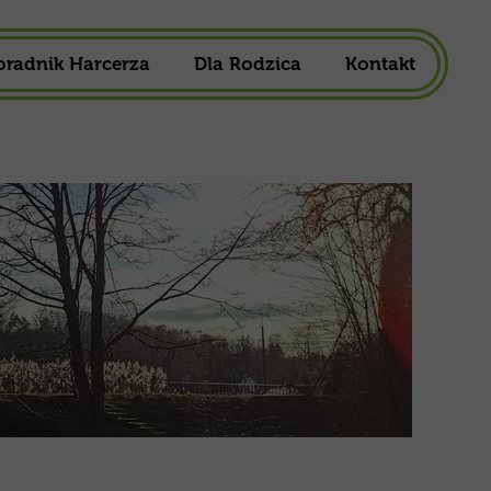
oradnik Harcerza
Dla Rodzica
Kontakt
owa
1,5%
ska
Składka Członkowska
harcerska
Mundur Harcerski
Do Pobrania