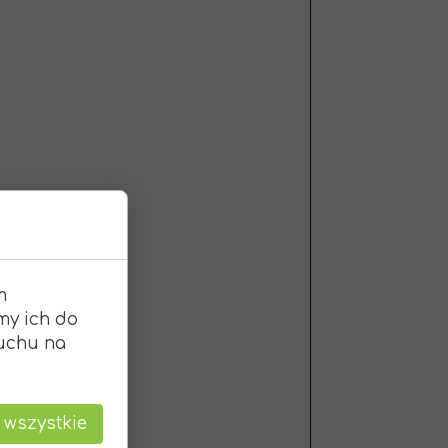
t
m
my ich do
ruchu na
 wszystkie