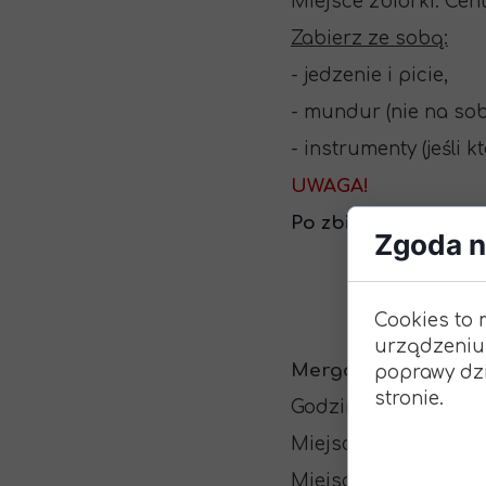
Miejsce zbiórki: Ce
Zabierz ze sobą:
- jedzenie i picie,
- mundur (nie na sob
- instrumenty (jeśli k
UWAGA!
Po zbiórce udamy si
Zgoda na
Cookies to 
urządzeniu
Mergos i Bieliki
:
poprawy dzi
stronie.
Godziny zbiórki: 10:00
Miejsce startu i zak
Miejsce zbiórki: Las