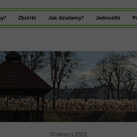
my?
Zbiórki
Jak działamy?
Jednostki
P
Zbiórki 16 Drużyny Harcerskiej
Gromada zuch
Zbiórki 16 Drużyny Starszoharcerskiej
Drużyna Harcer
Drużyna Starszo
13 marca 2025