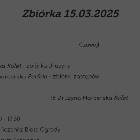
Zbiórka 15.03.2025
Czuwaj!
ska
KaTet
- zbiórka drużyny
harcerska
Perfekt
- zbiórki zastępów
16 Drużyna Harcerska
KaTet
 - 17:30
ończenia: Białe Ogrody