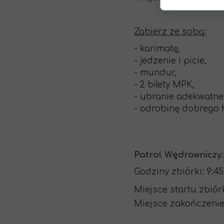
Zabierz ze sobą:
- karimatę,
- jedzenie i picie,
- mundur,
- 2 bilety MPK,
- ubranie adekwatn
- odrobinę dobrego
Patrol Wędrowniczy:
Godziny zbiórki: 9:45
Miejsce startu zbiór
Miejsce zakończenie