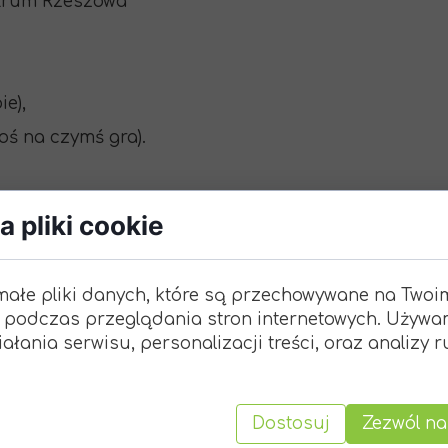
ntrum Rzeszowa
ie),
toś na czymś gra).
ę do kościoła na msze, prosimy o obecność.
 pliki cookie
16 Drużyna Starszoharcerska
Perfek
małe pliki danych, które są przechowywane na Twoi
 podczas przeglądania stron internetowych. Używa
ałania serwisu, personalizacji treści, oraz analizy 
 - 17:00
ończenia: Białe Ogrody
Dostosuj
Zezwól na