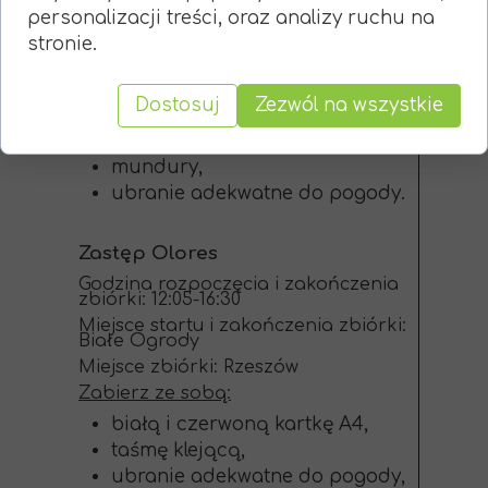
Białe Ogrody
personalizacji treści, oraz analizy ruchu na
Miejsce zbiórki: Rzeszów
stronie.
Zabierz ze sobą:
jedzenie i picie,
Dostosuj
Zezwól na wszystkie
śpiewniki,
zapałki,
mundury,
ubranie adekwatne do pogody.
Zastęp Olores
Godzina rozpoczęcia i zakończenia
zbiórki: 12:05-16:30
Miejsce startu i zakończenia zbiórki:
Białe Ogrody
Miejsce zbiórki: Rzeszów
Zabierz ze sobą:
białą i czerwoną kartkę A4,
taśmę klejącą,
ubranie adekwatne do pogody,