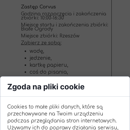
Zastęp Corvus
Godzina rozpoczęcia i zakończenia
zbiórki: 10:00-16:30
Miejsce startu i zakończenia zbiórki:
Białe Ogrody
Miejsce zbiórki: Rzeszów
Zabierz ze sobą:
wodę,
jedzenie,
kartkę papieru,
coś do pisania,
nóż,
Zgoda na pliki cookie
5zł,
mundur.
Cookies to małe pliki danych, które są
Zastęp Noctus
przechowywane na Twoim urządzeniu
Godzina rozpoczęcia i zakończenia
zbiórki: 09:00-15:00
podczas przeglądania stron internetowych.
Miejsce startu i zakończenia zbiórki:
Używamy ich do poprawy działania serwisu,