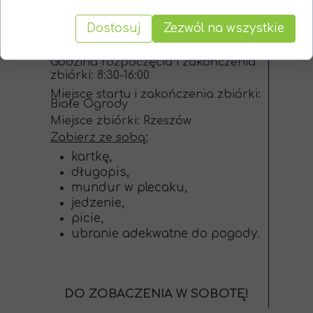
ubranie adekwatne do pogody.
Dostosuj
Zezwól na wszystkie
Zastęp Olores
Godzina rozpoczęcia i zakończenia
zbiórki: 8:30-16:00
Miejsce startu i zakończenia zbiórki:
Białe Ogrody
Miejsce zbiórki: Rzeszów
Zabierz ze sobą:
kartkę,
długopis,
mundur w plecaku,
jedzenie,
picie,
ubranie adekwatne do pogody.
DO ZOBACZENIA W SOBOTĘ!