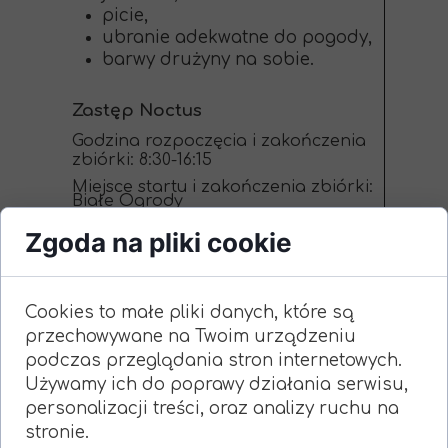
picie,
ubranie adekwatne do pogody,
barwy drużyny na sobie.
Zastęp Noctus
Godzina rozpoczęcia i zakończenia
zbiórki: 8:30-16:15
Miejsce startu i zakończenia zbiórki:
Białe Ogrody
Miejsce zbiórki: Rzeszów
Zgoda na pliki cookie
Zabierz ze sobą:
kartę miejską lub 2 bilety
autobusowe (strefa A),
Cookies to małe pliki danych, które są
jedzenie,
przechowywane na Twoim urządzeniu
picie,
podczas przeglądania stron internetowych.
długopis,
Używamy ich do poprawy działania serwisu,
ołówek,
personalizacji treści, oraz analizy ruchu na
kredki,
mundur,
stronie.