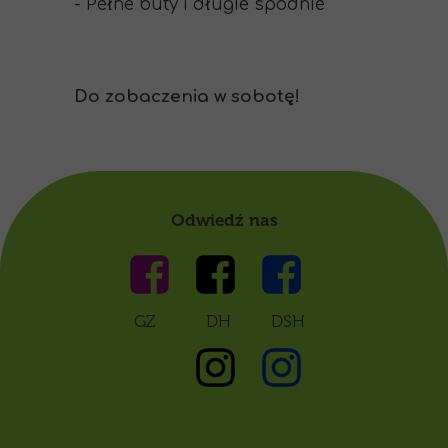
- Pełne buty i długie spodnie
Do zobaczenia w sobotę!
Odwiedź nas
GZ DH DSH