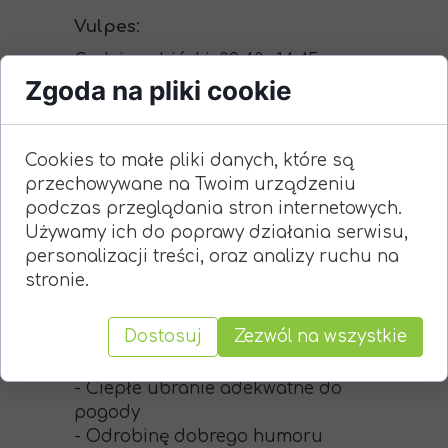
Vulpes
:
Godziny zbiórki: 09:40 -14:45
Zgoda na pliki cookie
Startu i zakończenie: Białe
Ogrody
Cookies to małe pliki danych, które są
przechowywane na Twoim urządzeniu
Zabierzcie ze sobą:
podczas przeglądania stron internetowych.
- Pełne umundurowanie (w
Używamy ich do poprawy działania serwisu,
plecaku)
personalizacji treści, oraz analizy ruchu na
- Notes, długopisy
stronie.
- Nóż, kompas
- Jedzienie i picie
Dostosuj
Zezwól na wszystkie
- 12 zł (koszt biletów
autobusowych PKS)
- Ciepłe ubranie adekwatne do
pogody
- Odrobinę dobrego humoru