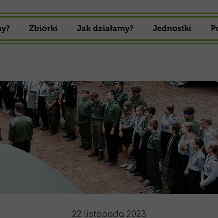
my?
Zbiórki
Jak działamy?
Jednostki
P
Zbiórki 16 Drużyny Harcerskiej
Gromada zuch
Zbiórki 16 Drużyny Starszoharcerskiej
Drużyna Harcer
Drużyna Starszo
22 listopada 2023