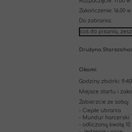
Rozpoczęcie: 11.00 w
Zakończenie: 16.00 
Do zabrania:
coś do pisania, zesz
Drużyna Starszohar
Okami
:
Godziny zbiórki: 9:40
Miejsce startu i zak
Zabierzcie ze sobą:
- Ciepłe ubrania
- Mundur harcerski
- odliczoną kwotę 10
- Jedzenie i picie