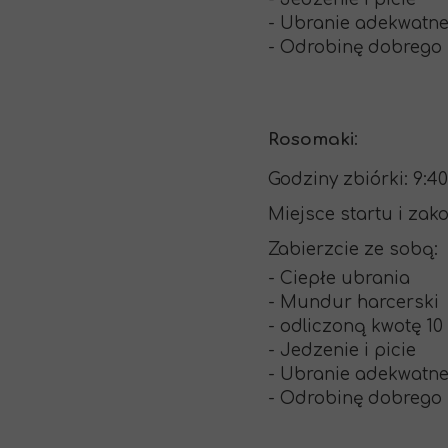
- Ubranie adekwatn
- Odrobinę dobreg
Rosomaki
:
Godziny zbiórki: 9:40
Miejsce startu i zak
Zabierzcie ze sobą:
- Ciepłe ubrania
- Mundur harcerski
- odliczoną kwotę 10
- Jedzenie i picie
- Ubranie adekwatn
- Odrobinę dobreg