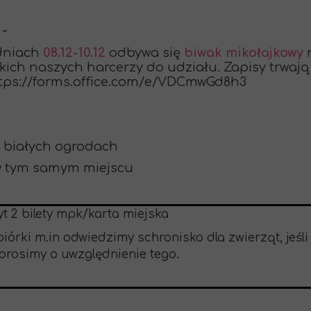
 -
 dniach
08.12-10.12
odbywa się
biwak mikołajkowy
n
ch naszych harcerzy do udziału. Zapisy trwają d
ttps://forms.office.com/e/VDCmwGd8h3
w białych ogrodach
 w tym samym miejscu
t 2 bilety mpk/karta miejska
órki m.in odwiedzimy schronisko dla zwierząt, jeśli
. prosimy o uwzględnienie tego.