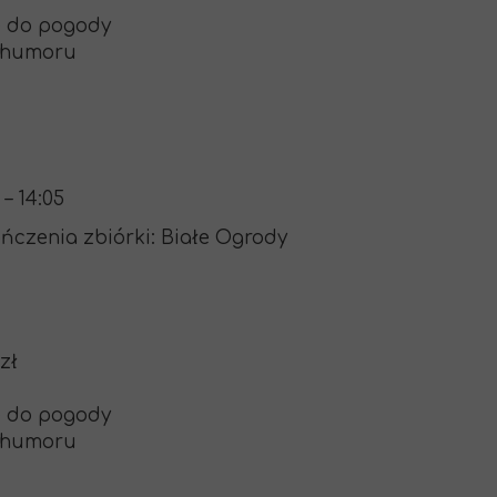
e do pogody
o humoru
 – 14:05
ończenia zbiórki: Białe Ogrody
 zł
e do pogody
o humoru