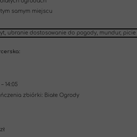
 białych ogrodach
w tym samym miejscu
yt, ubranie dostosowanie do pogody, mundur, picie 
cerska:
 – 14:05
ończenia zbiórki: Białe Ogrody
 zł