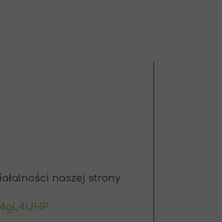
iałalności naszej strony
7v4gL4UHP