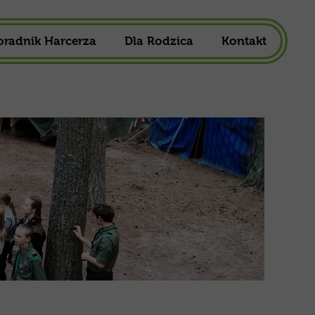
oradnik Harcerza
Dla Rodzica
Kontakt
owa
1,5%
ska
Składka Członkowska
harcerska
Mundur Harcerski
Do Pobrania