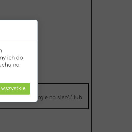
m
my ich do
ruchu na
 wszystkie
 dziecko ma alergie na sierść lub