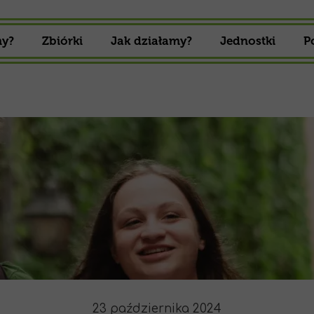
my?
Zbiórki
Jak działamy?
Jednostki
P
Zbiórki 16 Drużyny Harcerskiej
Gromada zuch
Zbiórki 16 Drużyny Starszoharcerskiej
Drużyna Harcer
Drużyna Starszo
23 października 2024