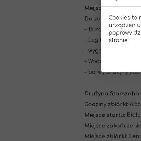
Miejsce zbiórki:
Soło
Cookies to 
Do zabrania:
urządzeniu
- 15 zł,
poprawy dzi
- Legitymacja szkoln
stronie.
- wygodne buty,
- Woda (co najmniej 1l
- barwy drużyny (kto
Drużyna Starszoha
Godziny zbiórki:
8:55
Miejsce startu:
Białe
Miejsce zakończenia
Miejsce zbiórki:
Cent