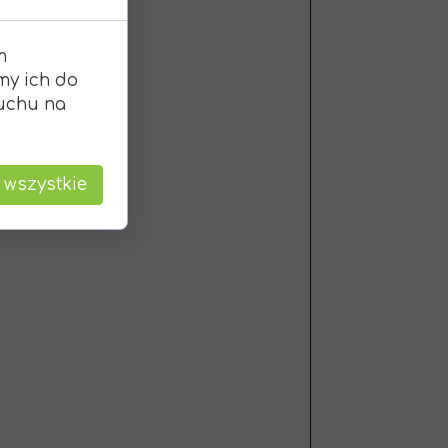
m
my ich do
ruchu na
 wszystkie