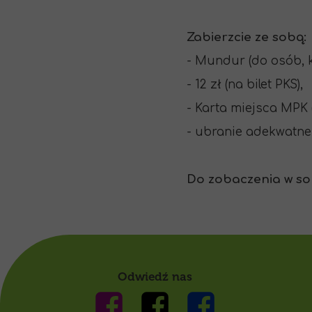
Zabierzcie ze sobą:
- Mundur (do osób, k
- 12 zł (na bilet PKS),
- Karta miejsca MPK (
- ubranie adekwatne
Do zobaczenia w so
Odwiedź nas