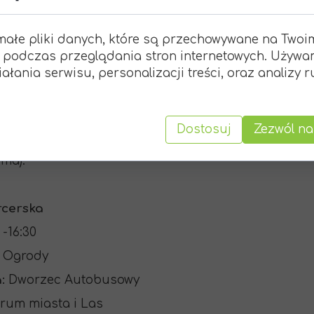
nka
małe pliki danych, które są przechowywane na Twoi
 podczas przeglądania stron internetowych. Używa
ałania serwisu, personalizacji treści, oraz analizy 
a,
Dostosuj
Zezwól na
),
 ma).
rcerska
 -16:30
 Ogrody
:
Dworzec Autobusowy
rum miasta i Las