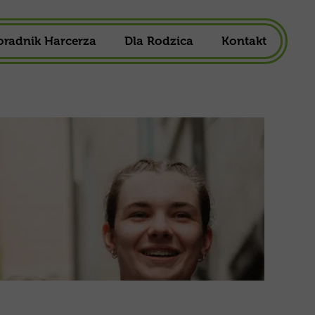
oradnik Harcerza
Dla Rodzica
Kontakt
owa
1,5%
ska
Składka Członkowska
harcerska
Mundur Harcerski
Do Pobrania