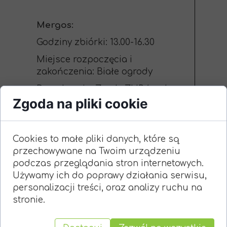
Mergos:
Godziny zbiórki: 13.00-16.30
Miejsce rozpoczęcia i
zakończenia: Białe ogrody
Do zabrania: Zgody ZHP (osoby,
Zgoda na pliki cookie
które nie dały), instrumenty, biała
koszulka, jedzenie, picie, markery
do ubrań (jeśli ktoś ma)
Cookies to małe pliki danych, które są
przechowywane na Twoim urządzeniu
Drużyna Starszoharcerska
podczas przeglądania stron internetowych.
Używamy ich do poprawy działania serwisu,
personalizacji treści, oraz analizy ruchu na
Okami
:
stronie.
Godziny zbiórki: 10:00 -14:00