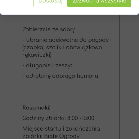
Dostosuj
Zezwól na wszystkie
Miejsce startu i zakończenia
zbiórki: Białe Ogrody
Zabierzcie ze sobą:
- ubranie adekwatne do pogody
(czapka, szalik i obowiązkowo
rękawiczki)
- długopis i zeszyt
- odrobinę dobrego humoru
Rosomaki
:
Godziny zbiórki: 8:00 -13:00
Miejsce startu i zakończenia
zbiórki: Białe Ogrody