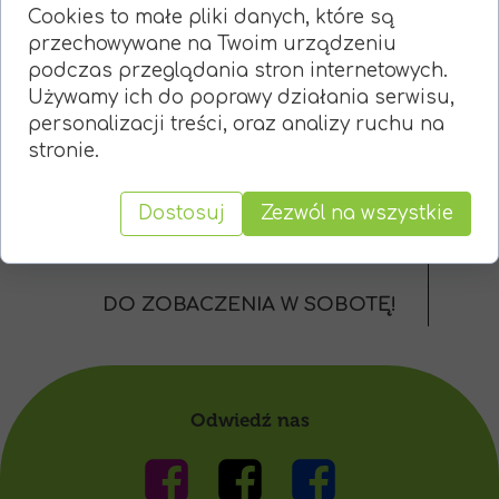
wodę (minimum dwa i pół litra
Cookies to małe pliki danych, które są
na osobę)
przechowywane na Twoim urządzeniu
5 zł,
podczas przeglądania stron internetowych.
nakrycie głowy (kapelusz
Używamy ich do poprawy działania serwisu,
harcerski),
personalizacji treści, oraz analizy ruchu na
2 bilety autobusowe strefa A
stronie.
lub kartę miejską,
kartę próby na stopień lub
kartę próby na harcerza.
Dostosuj
Zezwól na wszystkie
DO ZOBACZENIA W SOBOTĘ!
Odwiedź nas