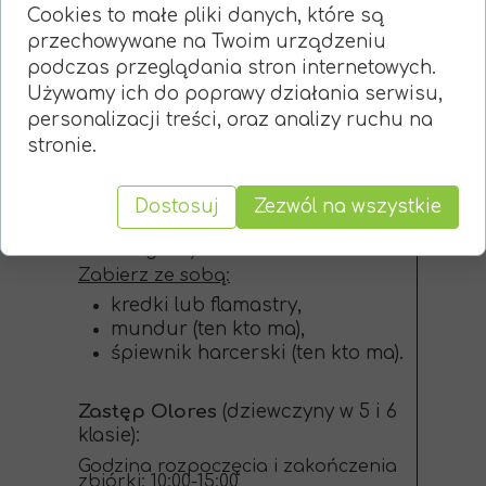
ołówek,
Cookies to małe pliki danych, które są
picie (minimum 1 litr wody),
przechowywane na Twoim urządzeniu
jedzenie,
podczas przeglądania stron internetowych.
ubranie adekwatne do pogody.
Używamy ich do poprawy działania serwisu,
personalizacji treści, oraz analizy ruchu na
Zastęp Noctus
(dziewczyny w 4
stronie.
klasie):
Godzina rozpoczęcia i zakończenia
Dostosuj
Zezwól na wszystkie
zbiórki: 10:00-15:00
Miejsce startu i zakończenia zbiórki:
Białe Ogrody
Zabierz ze sobą:
kredki lub flamastry,
mundur (ten kto ma),
śpiewnik harcerski (ten kto ma).
Zastęp Olores
(dziewczyny w 5 i 6
klasie):
Godzina rozpoczęcia i zakończenia
zbiórki: 10:00-15:00