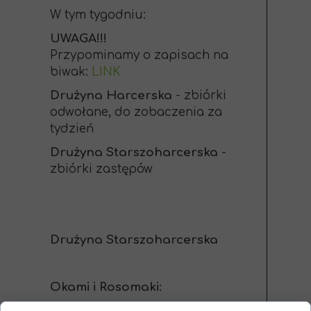
W tym tygodniu:
UWAGA!!!
Przypominamy o zapisach na
biwak:
LINK
Drużyna Harcerska
- zbiórki
odwołane, do zobaczenia za
tydzień
Drużyna Starszoharcerska
-
zbiórki zastępów
Drużyna Starszoharcerska
Okami i Rosomaki:
Godziny zbiórki: 9:50 -15:50