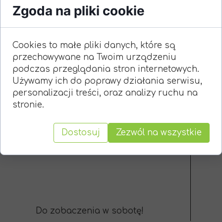
Zgoda na pliki cookie
Miejsce startu i zakończenia
zbiórki: Białe Ogrody
Cookies to małe pliki danych, które są
przechowywane na Twoim urządzeniu
Zabierzcie ze sobą:
podczas przeglądania stron internetowych.
- 2 bilety MPK (strefa A) lub kartę
Używamy ich do poprawy działania serwisu,
miejską
personalizacji treści, oraz analizy ruchu na
- 10zł
stronie.
- nóż
- ubranie adekwatne do pogody
Dostosuj
Zezwól na wszystkie
- odrobinę dobrego humoru
Do zobaczenia w sobotę!