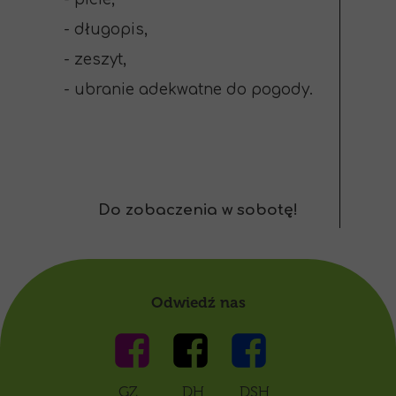
- długopis,
- zeszyt,
- ubranie adekwatne do pogody.
Do zobaczenia w sobotę!
Odwiedź nas
GZ DH DSH