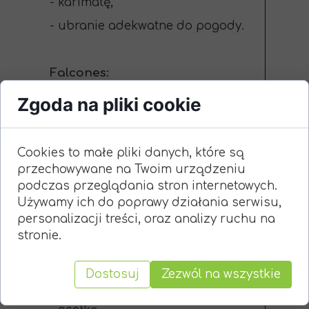
- karimatę,
- ubranie adekwatne do pogody.
Falcones:
Godziny zbiórki: 9.00 - 15.00
Zgoda na pliki cookie
Miejsce startu i zakończenia: Białe
Ogrody
Cookies to małe pliki danych, które są
Miejsce zbiórki: Obrzeża miasta
przechowywane na Twoim urządzeniu
Zabierz ze sobą:
podczas przeglądania stron internetowych.
Używamy ich do poprawy działania serwisu,
- nóż,
personalizacji treści, oraz analizy ruchu na
- ubrania odpowiednie do pogody,
stronie.
które można pobrudzić,
- 2 bilety autobusowe strefa A lub
Dostosuj
Zezwól na wszystkie
kartę miejską,